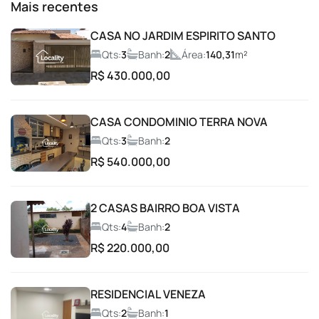
Mais recentes
Brinquedoteca
CASA NO JARDIM ESPIRITO SANTO
Qts:
3
Banh:
2
Área:
140,31
m²
Campo de Futebol
R$ 430.000,00
Car Wash
CASA CONDOMINIO TERRA NOVA
Qts:
3
Banh:
2
Churrasqueira
R$ 540.000,00
Condomínio fechado
2 CASAS BAIRRO BOA VISTA
Coworking
Qts:
4
Banh:
2
R$ 220.000,00
Entrada com Guarita
RESIDENCIAL VENEZA
Espaço Fitness
Qts:
2
Banh:
1