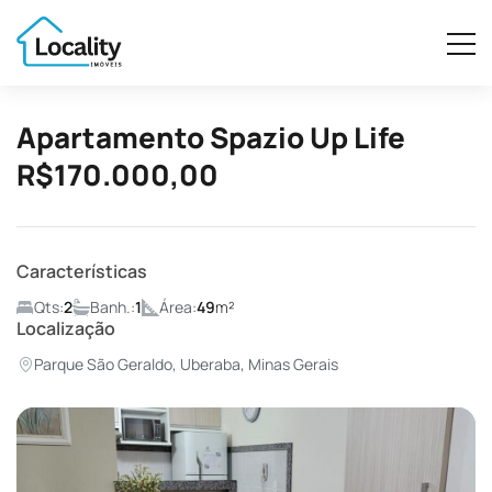
Apartamento Spazio Up Life
R$170.000,00
Características
Qts:
2
Banh.:
1
Área:
49
m²
Localização
Parque São Geraldo, Uberaba, Minas Gerais