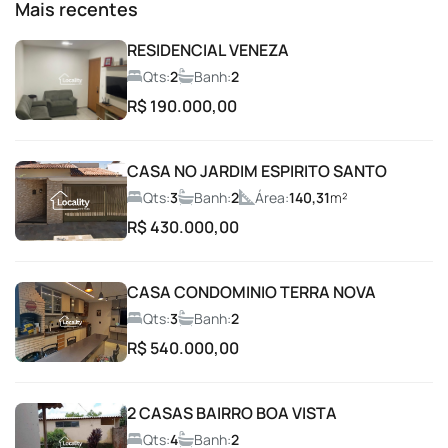
Mais recentes
Brinquedoteca
RESIDENCIAL VENEZA
Qts:
2
Banh:
2
Campo de Futebol
R$ 190.000,00
Car Wash
CASA NO JARDIM ESPIRITO SANTO
Qts:
3
Banh:
2
Área:
140,31
m²
Churrasqueira
R$ 430.000,00
Condomínio fechado
CASA CONDOMINIO TERRA NOVA
Coworking
Qts:
3
Banh:
2
R$ 540.000,00
Entrada com Guarita
2 CASAS BAIRRO BOA VISTA
Espaço Fitness
Qts:
4
Banh:
2