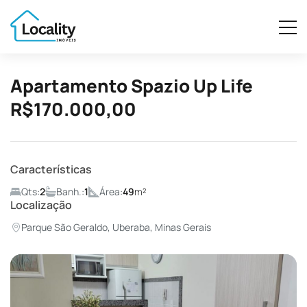
Apartamento Spazio Up Life
R$170.000,00
Características
Qts:
2
Banh.:
1
Área:
49
m²
Localização
Parque São Geraldo, Uberaba, Minas Gerais