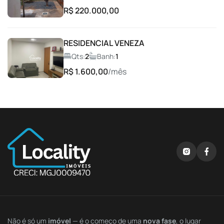
R$ 220.000,00
Espaço gourmet
RESIDENCIAL VENEZA
Espaço Gourmet com Churrasqueira
Qts:
2
Banh:
1
R$ 1.600,00
/mês
Espaço Lava e Seca
Espaço para Leitura
Espaço Pet
Lago
Lobby de Acesso
Lounge
Não é só um
imóvel
— é o começo de uma
nova fase
, o lugar