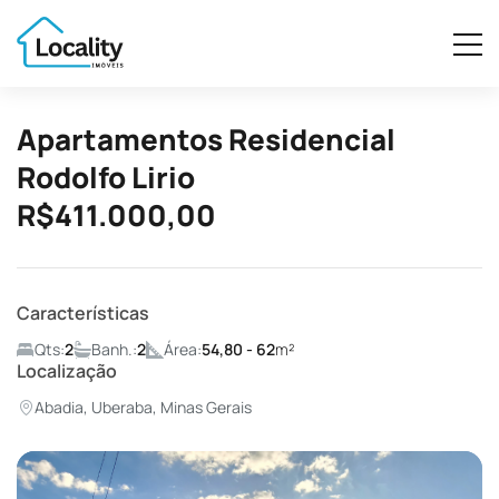
Apartamentos Residencial
Rodolfo Lirio
R$411.000,00
Características
Qts:
2
Banh.:
2
Área:
54,80 - 62
m²
Localização
Abadia, Uberaba, Minas Gerais