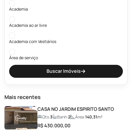
Academia
Academia ao ar livre
Academia com Vestiários
Área de serviço
Buscar Imóveis
Banheiros públicos Masculino e Feminino
Beach Tênis
Mais recentes
Brinquedoteca
CASA NO JARDIM ESPIRITO SANTO
Qts:
3
Banh:
2
Área:
140,31
m²
Campo de Futebol
R$ 430.000,00