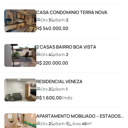
Car Wash
CASA CONDOMINIO TERRA NOVA
Qts:
3
Banh:
2
Churrasqueira
R$ 540.000,00
Condomínio fechado
2 CASAS BAIRRO BOA VISTA
Coworking
Qts:
4
Banh:
2
R$ 220.000,00
Entrada com Guarita
RESIDENCIAL VENEZA
Espaço Fitness
Qts:
2
Banh:
1
R$ 1.600,00
/mês
Espaço gourmet
APARTAMENTO MOBILIADO – ESTADOS
Espaço Gourmet com Churrasqueira
UNIDOS
Qts:
2
Banh:
1
Área:
45
m²