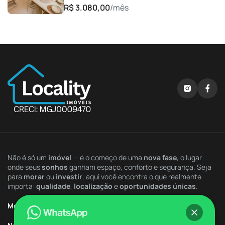
R$ 3.080,00
/mês
Espaço Lava e Seca
Espaço para Leitura
Espaço Pet
Lago
Lobby de Acesso
Lounge
Não é só um
imóvel
— é o começo de uma
nova fase
, o lugar
onde seus
sonhos
ganham espaço, conforto e segurança. Seja
Mercado Interno
para
morar
ou
investir
, aqui você encontra o que realmente
importa:
qualidade
,
localização
e
oportunidades únicas
.
Mini Campo
Menu Rápido