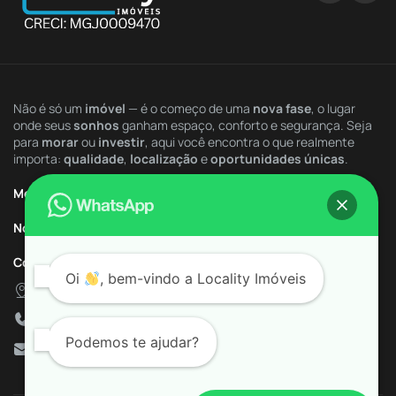
Lobby de Acesso
Lounge
Não é só um
imóvel
— é o começo de uma
nova fase
, o lugar
onde seus
sonhos
ganham espaço, conforto e segurança. Seja
Mercado Interno
para
morar
ou
investir
, aqui você encontra o que realmente
importa:
qualidade
,
localização
e
oportunidades únicas
.
Mini Campo
Menu Rápido
Nossa Imobiliária
Movie Games
Contatos
Oi
, bem-vindo a
Locality Imóveis
Oficina Criativa
Av. da Saudade, 1183
+55 (34) 9.9775-5400
Paisagismo
Podemos te ajudar?
contato@localityimoveis.com.br
Pet Care