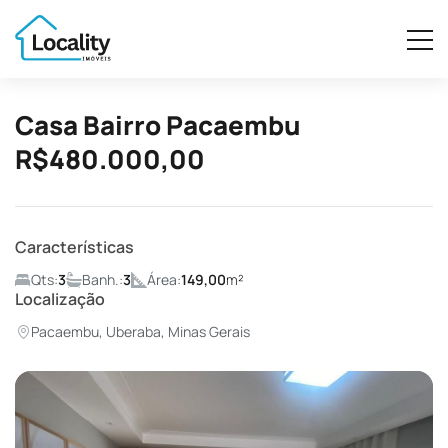
Casa Bairro Pacaembu
R$480.000,00
Características
Qts:
3
Banh.:
3
Área:
149,00
m²
Localização
Pacaembu, Uberaba, Minas Gerais