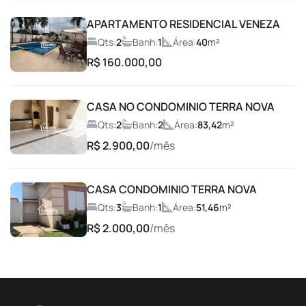
Condomínio fechado
APARTAMENTO RESIDENCIAL VENEZA
Coworking
Qts:
2
Banh:
1
Área:
40
m²
R$ 160.000,00
Entrada com Guarita
CASA NO CONDOMINIO TERRA NOVA
Espaço Fitness
Qts:
2
Banh:
2
Área:
83,42
m²
R$ 2.900,00
/mês
Espaço gourmet
CASA CONDOMINIO TERRA NOVA
Espaço Gourmet com Churrasqueira
Qts:
3
Banh:
1
Área:
51,46
m²
R$ 2.000,00
/mês
Espaço Lava e Seca
Espaço para Leitura
Espaço Pet