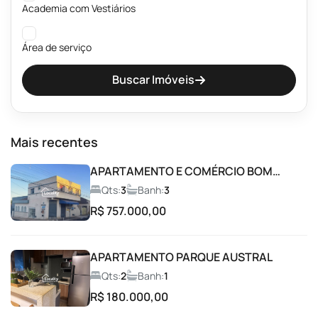
Academia com Vestiários
Área de serviço
Buscar Imóveis
Banheiros públicos Masculino e Feminino
Beach Tênis
Mais recentes
Brinquedoteca
APARTAMENTO E COMÉRCIO BOM
RETIRO
Qts:
3
Banh:
3
Campo de Futebol
R$ 757.000,00
Car Wash
APARTAMENTO PARQUE AUSTRAL
Qts:
2
Banh:
1
Churrasqueira
R$ 180.000,00