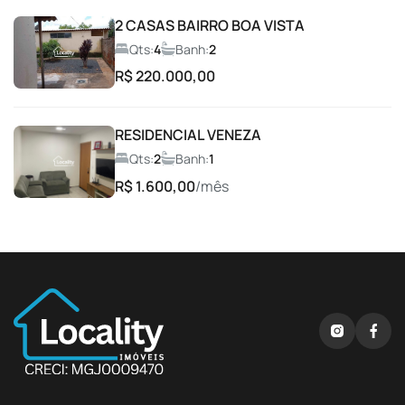
2 CASAS BAIRRO BOA VISTA
Espaço Fitness
Qts:
4
Banh:
2
R$ 220.000,00
Espaço gourmet
RESIDENCIAL VENEZA
Espaço Gourmet com Churrasqueira
Qts:
2
Banh:
1
R$ 1.600,00
/mês
Espaço Lava e Seca
Espaço para Leitura
Espaço Pet
Lago
Lobby de Acesso