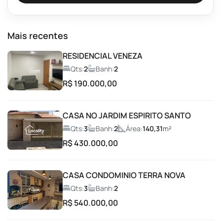
Beach Tênis
Mais recentes
Brinquedoteca
RESIDENCIAL VENEZA
Qts:
2
Banh:
2
Campo de Futebol
R$ 190.000,00
Car Wash
CASA NO JARDIM ESPIRITO SANTO
Qts:
3
Banh:
2
Área:
140,31
m²
Churrasqueira
R$ 430.000,00
Condomínio fechado
CASA CONDOMINIO TERRA NOVA
Coworking
Qts:
3
Banh:
2
R$ 540.000,00
Entrada com Guarita