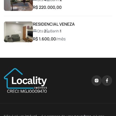
R$ 220.000,00
Espaço gourmet
RESIDENCIAL VENEZA
Espaço Gourmet com Churrasqueira
Qts:
2
Banh:
1
R$ 1.600,00
/mês
Espaço Lava e Seca
Espaço para Leitura
Espaço Pet
Lago
Lobby de Acesso
Lounge