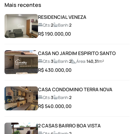
Mais recentes
Brinquedoteca
RESIDENCIAL VENEZA
Qts:
2
Banh:
2
Campo de Futebol
R$ 190.000,00
Car Wash
CASA NO JARDIM ESPIRITO SANTO
Qts:
3
Banh:
2
Área:
140,31
m²
Churrasqueira
R$ 430.000,00
Condomínio fechado
CASA CONDOMINIO TERRA NOVA
Coworking
Qts:
3
Banh:
2
R$ 540.000,00
Entrada com Guarita
2 CASAS BAIRRO BOA VISTA
Espaço Fitness
Qts:
4
Banh:
2