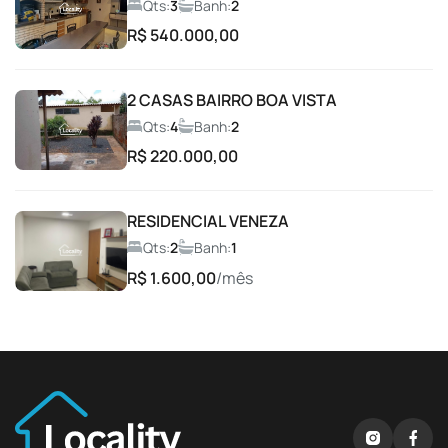
Coworking
Qts:
3
Banh:
2
R$ 540.000,00
Entrada com Guarita
2 CASAS BAIRRO BOA VISTA
Espaço Fitness
Qts:
4
Banh:
2
R$ 220.000,00
Espaço gourmet
RESIDENCIAL VENEZA
Espaço Gourmet com Churrasqueira
Qts:
2
Banh:
1
R$ 1.600,00
/mês
Espaço Lava e Seca
Espaço para Leitura
Espaço Pet
Lago