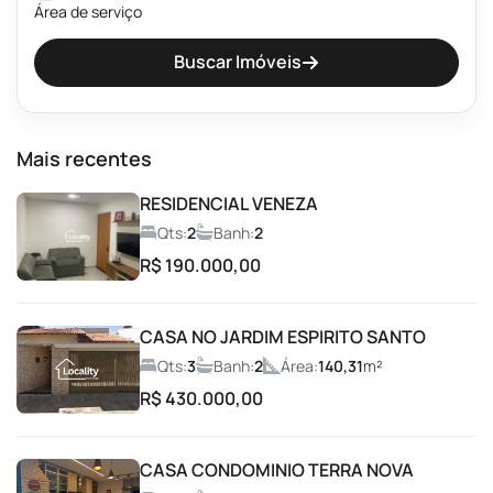
Área de serviço
Buscar Imóveis
Banheiros públicos Masculino e Feminino
Beach Tênis
Mais recentes
Brinquedoteca
RESIDENCIAL VENEZA
Qts:
2
Banh:
2
Campo de Futebol
R$ 190.000,00
Car Wash
CASA NO JARDIM ESPIRITO SANTO
Qts:
3
Banh:
2
Área:
140,31
m²
Churrasqueira
R$ 430.000,00
Condomínio fechado
CASA CONDOMINIO TERRA NOVA