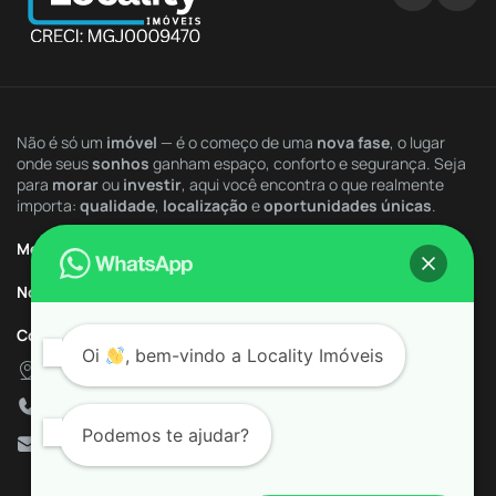
Lobby de Acesso
Lounge
Não é só um
imóvel
— é o começo de uma
nova fase
, o lugar
onde seus
sonhos
ganham espaço, conforto e segurança. Seja
Mercado Interno
para
morar
ou
investir
, aqui você encontra o que realmente
importa:
qualidade
,
localização
e
oportunidades únicas
.
Mini Campo
Menu Rápido
Nossa Imobiliária
Movie Games
Contatos
Oi
, bem-vindo a
Locality Imóveis
Oficina Criativa
Av. da Saudade, 1183
+55 (34) 9.9775-5400
Paisagismo
Podemos te ajudar?
contato@localityimoveis.com.br
Pet Care