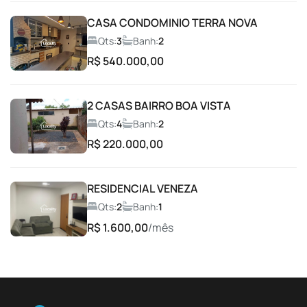
Condomínio fechado
CASA CONDOMINIO TERRA NOVA
Coworking
Qts:
3
Banh:
2
R$ 540.000,00
Entrada com Guarita
2 CASAS BAIRRO BOA VISTA
Espaço Fitness
Qts:
4
Banh:
2
R$ 220.000,00
Espaço gourmet
RESIDENCIAL VENEZA
Espaço Gourmet com Churrasqueira
Qts:
2
Banh:
1
R$ 1.600,00
/mês
Espaço Lava e Seca
Espaço para Leitura
Espaço Pet