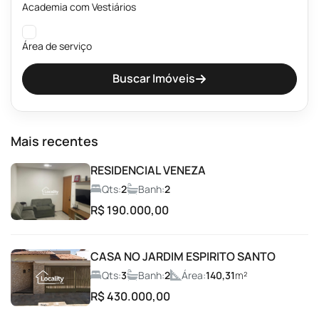
Academia com Vestiários
Área de serviço
Buscar Imóveis
Banheiros públicos Masculino e Feminino
Beach Tênis
Mais recentes
Brinquedoteca
RESIDENCIAL VENEZA
Qts:
2
Banh:
2
Campo de Futebol
R$ 190.000,00
Car Wash
CASA NO JARDIM ESPIRITO SANTO
Qts:
3
Banh:
2
Área:
140,31
m²
Churrasqueira
R$ 430.000,00