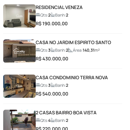
RESIDENCIAL VENEZA
Campo de Futebol
Qts:
2
Banh:
2
R$ 190.000,00
Car Wash
CASA NO JARDIM ESPIRITO SANTO
Churrasqueira
Qts:
3
Banh:
2
Área:
140,31
m²
R$ 430.000,00
Condomínio fechado
Coworking
CASA CONDOMINIO TERRA NOVA
Qts:
3
Banh:
2
Entrada com Guarita
R$ 540.000,00
Espaço Fitness
2 CASAS BAIRRO BOA VISTA
Qts:
4
Banh:
2
Espaço gourmet
R$ 220.000,00