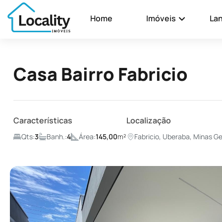
Home
Imóveis
La
Casa Bairro Fabricio
Características
Localização
Qts:
3
Banh.:
4
Área:
145,00
m²
Fabricio, Uberaba, Minas Ge